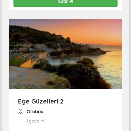
Satın Al
Ege Güzelleri 2
Otobüs
1 gece YP