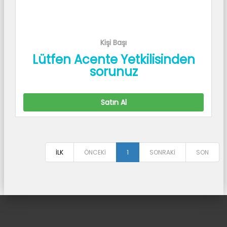
Kişi Başı
Lütfen Acente Yetkilisinden
sorunuz
Satın Al
İLK
ÖNCEKİ
1
SONRAKİ
SON