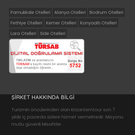
Pamukkale Otelleri
Alanya Otelleri
Bodrum Otelleri
Fethiye Otelleri
Kemer Otelleri
Konyaaltı Otelleri
Lara Otelleri
Side Otelleri
ŞIRKET HAKKINDA BILGI
Turizmin öncülerinden olan Krizantemtour son 7
yıldır iç pazarda sizlere hizmet vermektedir. Misyonu
mutlu güvenli Misafirler .