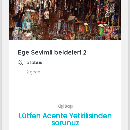
Ege Sevimli beldeleri 2
otobüs
2 gece
Kişi Başı
Lütfen Acente Yetkilisinden
sorunuz