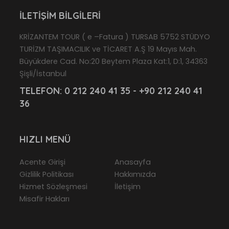
İLETIŞIM BILGILERI
KRİZANTEM TOUR ( e –Fatura ) TURSAB 5752 STÜDYO
TURİZM TAŞIMACILIK ve TİCARET A.Ş 19 Mayıs Mah.
Büyükdere Cad. No:20 Beytem Plaza Kat:1, D:1, 34363
Şişli/İstanbul
TELEFON:
0 212 240 41 35 - +90 212 240 41
36
HIZLI MENÜ
Acente Girişi
Anasayfa
Gizlilik Politikası
Hakkımızda
Hizmet Sözleşmesi
İletişim
Misafir Hakları