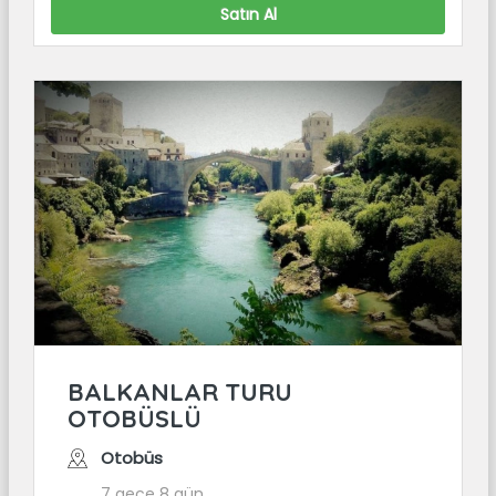
Satın Al
BALKANLAR TURU
OTOBÜSLÜ
Otobüs
7 gece 8 gün