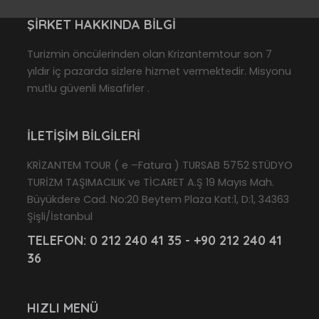
ŞIRKET HAKKINDA BILGI
Turizmin öncülerinden olan Krizantemtour son 7
yıldır iç pazarda sizlere hizmet vermektedir. Misyonu
mutlu güvenli Misafirler .
İLETIŞIM BILGILERI
KRİZANTEM TOUR ( e –Fatura ) TURSAB 5752 STÜDYO
TURİZM TAŞIMACILIK ve TİCARET A.Ş 19 Mayıs Mah.
Büyükdere Cad. No:20 Beytem Plaza Kat:1, D:1, 34363
Şişli/İstanbul
TELEFON:
0 212 240 41 35 - +90 212 240 41
36
HIZLI MENÜ