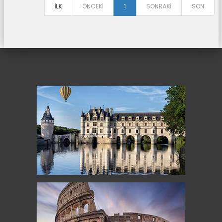
İLK
ÖNCEKİ
1
SONRAKİ
SON