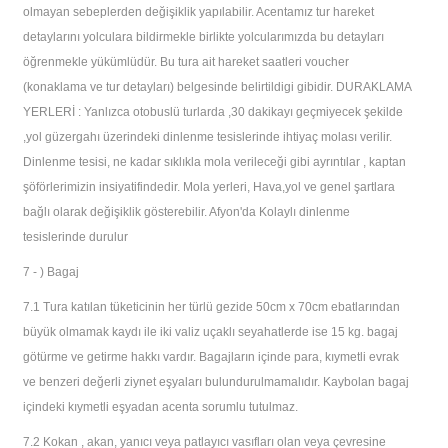
olmayan sebeplerden değişiklik yapılabilir. Acentamız tur hareket
detaylarını yolculara bildirmekle birlikte yolcularımızda bu detayları
öğrenmekle yükümlüdür. Bu tura ait hareket saatleri voucher
(konaklama ve tur detayları) belgesinde belirtildigi gibidir. DURAKLAMA
YERLERİ : Yanlızca otobuslü turlarda ,30 dakikayı geçmiyecek şekilde
,yol güzergahı üzerindeki dinlenme tesislerinde ihtiyaç molası verilir.
Dinlenme tesisi, ne kadar sıklıkla mola verileceği gibi ayrıntılar , kaptan
şöförlerimizin insiyatifindedir. Mola yerleri, Hava,yol ve genel şartlara
bağlı olarak değişiklik gösterebilir. Afyon'da Kolaylı dinlenme
tesislerinde durulur
7 - ) Bagaj
7.1
Tura katılan tüketicinin her türlü gezide 50cm x 70cm ebatlarından
büyük olmamak kaydı ile iki valiz uçaklı seyahatlerde ise 15 kg. bagaj
götürme ve getirme hakkı vardır. Bagajların içinde para, kıymetli evrak
ve benzeri değerli ziynet eşyaları bulundurulmamalıdır. Kaybolan bagaj
içindeki kıymetli eşyadan acenta sorumlu tutulmaz.
7.2
Kokan , akan, yanıcı veya patlayıcı vasıfları olan veya çevresine