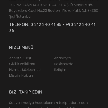
TURİZM TAŞIMACILIK ve TİCARET A.Ş 19 Mayıs Mah.
Büyükdere Cad. No:20 Beytem Plaza Kat:1, D:1, 34363
Şişli/İstanbul
TELEFON:
0 212 240 41 35 - +90 212 240 41
36
HIZLI MENÜ
Acente Girişi
Anasayfa
Gizlilik Politikası
Hakkımızda
Hizmet Sözleşmesi
İletişim
Misafir Hakları
BIZI TAKIP EDIN
Sosyal medya hesaplarımızı takip ederek son