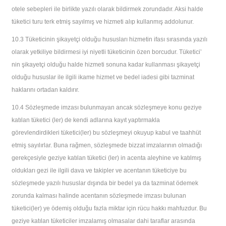
otele sebepleri ile birlikte yazılı olarak bildirmek zorundadır. Aksi halde
tüketici turu terk etmiş sayılmış ve hizmeti alıp kullanmış addolunur.
10.3
Tüketicinin şikayetçi olduğu hususları hizmetin ifası sırasında yazılı
olarak yetkiliye bildirmesi iyi niyetli tüketicinin özen borcudur. Tüketici’
nin şikayetçi olduğu halde hizmeti sonuna kadar kullanması şikayetçi
olduğu hususlar ile ilgili ikame hizmet ve bedel iadesi gibi tazminat
haklarını ortadan kaldırır.
10.4
Sözleşmede imzası bulunmayan ancak sözleşmeye konu geziye
katılan tüketici (ler) de kendi adlarına kayıt yaptırmakla
görevlendirdikleri tüketici(ler) bu sözleşmeyi okuyup kabul ve taahhüt
etmiş sayılırlar. Buna rağmen, sözleşmede bizzat imzalarının olmadığı
gerekçesiyle geziye katılan tüketici (ler) in acenta aleyhine ve katılmış
oldukları gezi ile ilgili dava ve takipler ve acentanın tüketiciye bu
sözleşmede yazılı hususlar dışında bir bedel ya da tazminat ödemek
zorunda kalması halinde acentanın sözleşmede imzası bulunan
tüketici(ler) ye ödemiş olduğu fazla miktar için rücu hakkı mahfuzdur. Bu
geziye katılan tüketiciler imzalamış olmasalar dahi taraflar arasında