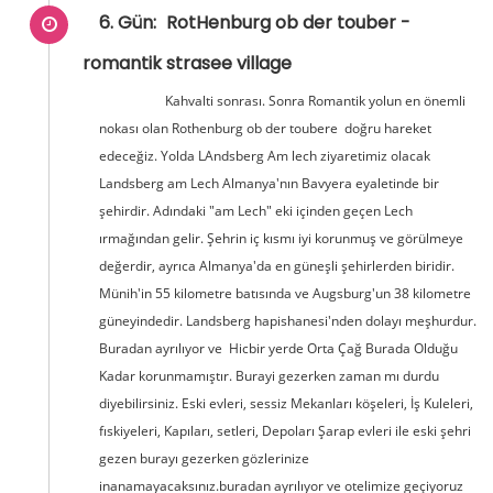
6. Gün:
RotHenburg ob der touber -
romantik strasee village
Kahvalti sonrası. Sonra Romantik yolun en önemli
nokası olan Rothenburg ob der toubere doğru hareket
edeceğiz. Yolda LAndsberg Am lech ziyaretimiz olacak
Landsberg am Lech Almanya'nın Bavyera eyaletinde bir
şehirdir. Adındaki "am Lech" eki içinden geçen Lech
ırmağından gelir. Şehrin iç kısmı iyi korunmuş ve görülmeye
değerdir, ayrıca Almanya'da en güneşli şehirlerden biridir.
Münih'in 55 kilometre batısında ve Augsburg'un 38 kilometre
güneyindedir. Landsberg hapishanesi'nden dolayı meşhurdur.
Buradan ayrılıyor ve Hicbir yerde Orta Çağ Burada Olduğu
Kadar korunmamıştır. Burayi gezerken zaman mı durdu
diyebilirsiniz. Eski evleri, sessiz Mekanları köşeleri, İş Kuleleri,
fıskiyeleri, Kapıları, setleri, Depoları Şarap evleri ile eski şehri
gezen burayı gezerken gözlerinize
inanamayacaksınız.buradan ayrılıyor ve otelimize geçiyoruz