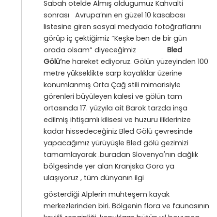
Sabah otelde Almış oldugumuz Kahvalti
sonrası Avrupa’nın en güzel 10 kasabası
listesine giren sosyal medyada fotoğraflarını
görüp iç çektiğimiz “Keşke ben de bir gün
orada olsam” diyeceğimiz
Bled
Gölü’
ne hareket ediyoruz. Gölün yüzeyinden 100
metre yükseklikte sarp kayalıklar üzerine
konumlanmış Orta Çağ stili mimarisiyle
görenleri büyüleyen kalesi ve gölün tam
ortasında 17. yüzyıla ait Barok tarzda inşa
edilmiş ihtişamlı kilisesi ve huzuru iliklerinize
kadar hissedeceğiniz Bled Gölü çevresinde
yapacağımız yürüyüşle Bled gölü gezimizi
tamamlayarak .buradan Slovenya'nın dağlık
bölgesinde yer alan Kranjska Gora ya
ulaşıyoruz , tüm dünyanın ilgi
gösterdiği Alplerin muhteşem kayak
merkezlerinden biri. Bölgenin flora ve faunasının