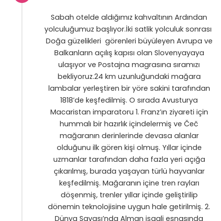
Sabah otelde aldığımız kahvaltının Ardından
yolculuğumuz başlıyor.İki satlik yolculuk sonrası
Doğa güzelikleri görenleri büyüleyen Avrupa ve
Balkanların açılış kapısı olan Slovenyayaya
ulaşıyor ve Postajna magrasına sıramızı
bekliyoruz.24 km uzunluğundaki mağara
lambalar yerleştiren bir yöre sakini tarafından
1818’de keşfedilmiş. O sırada Avusturya
Macaristan imparatoru 1. Franz’ın ziyareti için
hummalı bir hazırlık içindelermiş ve Čeč
mağaranın derinlerinde devasa alanlar
olduğunu ilk gören kişi olmuş. Yıllar içinde
uzmanlar tarafından daha fazla yeri açığa
çıkarılmış, burada yaşayan türlü hayvanlar
keşfedilmiş. Mağaranın içine tren rayları
döşenmiş, trenler yıllar içinde geliştirilip
dönemin teknolojisine uygun hale getirilmiş. 2.
Dünya Savaşı’nda Alman işgali esnasında