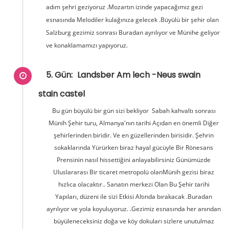
adım şehri geziyoruz .Mozartın izinde yapacağımız gezi
esnasında Melodiler kulağınıza gelecek .Büyülü bir şehir olan
Salzburg gezimiz sonrası Buradan ayrılıyor ve Münihe geliyor
ve konaklamamızı yapıyoruz.
5. Gün:
Landsber Am lech -Neus swain
stain castel
Bu gün büyülü bir gün sizi bekliyor Sabah kahvaltı sonrası
Münih Şehir turu, Almanya'nın tarihi Açıdan en önemli Diğer
şehirlerinden biridir. Ve en güzellerinden birisidir. Şehrin
sokaklarında Yürürken biraz hayal gücüyle Bir Rönesans
Prensinin nasıl hissettiğini anlayabilirsiniz Günümüzde
Uluslararası Bir ticaret metropolü olanMünih gezisi biraz
hızlıca olacaktır.. Sanatın merkezi Olan Bu Şehir tarihi
Yapıları, düzeni ile sizi Etkisi Altında bırakacak .Buradan
ayrılıyor ve yola koyuluyoruz. .Gezimiz esnasında her anından
büyüleneceksiniz doğa ve köy dokuları sizlere unutulmaz