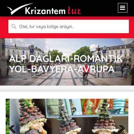
Otel, tur veya bölge arayın..
ALP DAĞLARI-ROMANTİK
YOL-BAVYERA-AVRUPA