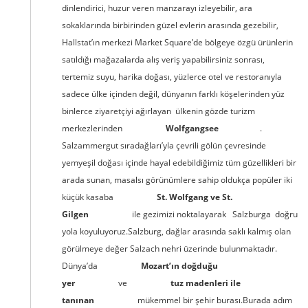
dinlendirici, huzur veren manzarayı izleyebilir, ara
sokaklarında birbirinden güzel evlerin arasında gezebilir,
Hallstat’ın merkezi Market Square’de bölgeye özgü ürünlerin
satıldığı mağazalarda alış veriş yapabilirsiniz sonrası,
tertemiz suyu, harika doğası, yüzlerce otel ve restoranıyla
sadece ülke içinden değil, dünyanın farklı köşelerinden yüz
binlerce ziyaretçiyi ağırlayan ülkenin gözde turizm
merkezlerinden
Wolfgangsee
.
Salzammergut sıradağları’yla çevrili gölün çevresinde
yemyeşil doğası içinde hayal edebildiğimiz tüm güzellikleri bir
arada sunan, masalsı görünümlere sahip oldukça popüler iki
küçük kasaba
St. Wolfgang ve St.
Gilgen
ile gezimizi noktalayarak Salzburga doğru
yola koyuluyoruz.Salzburg, dağlar arasında saklı kalmış olan
görülmeye değer Salzach nehri üzerinde bulunmaktadır.
Dünya’da
Mozart’ın doğduğu
yer
ve
tuz madenleri ile
tanınan
mükemmel bir şehir burası.Burada adım