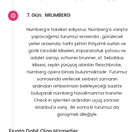
7. Gün:
NRUMBERG
Nürnberg’e hareket ediyoruz. Nürnberg’e varışta
yapacağımız turumuz sırasında , görülecek
yerler arasında; tarihi şehrin ihtişamlı surları ve
gotik tarzdaki kiliseleri, imparatorluk şatosu ve
adalet sarayı, schoner brunner, st. Sebaldus
kilisesi, zeplin yürüyüş alanları fleischbrcke,
nürnberg opera binası bulunmaktadır. Turumuz
sonrasında verilecek serbest zamanın
ardından rehberimizin belirleyeceği saatte
buluşarak nürnberg havalimanı’na transfer.
Check in işlemleri ardından uçuş sonrası
istanbul'a varış . Bir sonra ki turumuz da
görüşmek dileğiyle.
Fiyata Dahil Olan Hizmetler