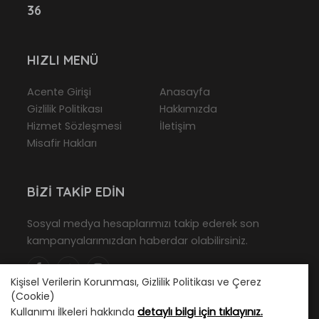
36
HIZLI MENÜ
Acente Girişi
Anasayfa
Gizlilik Politikası
Hakkımızda
Hizmet Sözleşmesi
İletişim
Misafir Hakları
BIZI TAKIP EDIN
Sosyal medya hesaplarımızı takip ederek son
kampanyalarımızdan haberdar olabilirsiniz.
Kişisel Verilerin Korunması, Gizlilik Politikası ve Çerez
(Cookie)
Kullanımı İlkeleri hakkında
detaylı bilgi için tıklayınız.