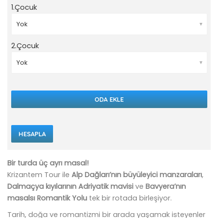
1.Çocuk
▼
2.Çocuk
▼
ODA EKLE
HESAPLA
Bir turda üç ayrı masal!
Krizantem Tour ile
Alp Dağları’nın büyüleyici manzaraları
,
Dalmaçya kıyılarının Adriyatik mavisi
ve
Bavyera’nın
masalsı Romantik Yolu
tek bir rotada birleşiyor.
Tarih, doğa ve romantizmi bir arada yaşamak isteyenler