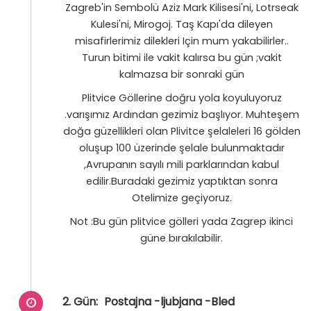
Zagreb'in Sembolü Aziz Mark Kilisesi'ni, Lotrseak
Kulesi'ni, Mirogoj. Taş Kapı'da dileyen
misafirlerimiz dilekleri Için mum yakabilirler..
Turun bitimi ile vakit kalırsa bu gün ;vakit
kalmazsa bir sonraki gün
Plitvice Göllerine doğru yola koyuluyoruz
.varışımız Ardından gezimiz başlıyor. Muhteşem
doğa güzellikleri olan Plivitce şelaleleri 16 gölden
oluşup 100 üzerinde şelale bulunmaktadır
,Avrupanın sayılı mili parklarından kabul
edilir.Buradaki gezimiz yaptıktan sonra
Otelimize geçiyoruz.
Not :Bu gün plitvice gölleri yada Zagrep ikinci
güne bırakılabilir.
2. Gün:
Postajna -ljubjana -Bled