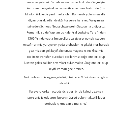
anlar yaşatacak .Sabah kahvaltısının ArdındanGeçmişte
Avrupanın en güzel ve romantik yolu olan Turizmde Çok
bilinip Türkiyede yeni marka olan Romantik yolun masallar
diyarı olarak adlandırdığı Fussen'e hareket. Varışımıza
istinaden Schloss Neusschwanstein Şatosu'na gidiyoruz.
Romantik stilde Yapılan bu kale Kral Ludwing Tarafından
1569 Yılında yaptırılmıştır.Buraya ziyaret etmek isteyen
misafirlerimiz yürüyerek yada otobüsler ile çıkabilirler.burada
gezimizden çok keyif alıp unutamayacaksınız Gezimiz
otelinize transfer buradaki otellerimiz doğa otelleri olup
lüksten çok sıcak bir ortamları bulunmakta .Dağ otelleri olup
keyifli zaman geçirirsiniz.
Not :Rehberimiz uygun gördüğü taktirde Münih turu bu güne
alınabilir.
Kaleye çıkarken otobüs ücretleri birde kaleyi gezmek
isterseniz iç odalarını buranın ücreti bulunmakta(Biletler
otobüsle çıkmadan almalısınız)