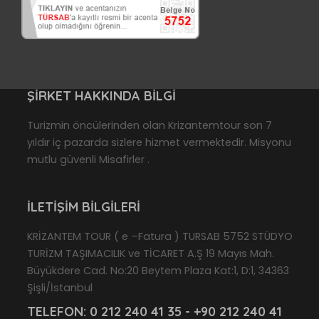
ŞIRKET HAKKINDA BILGI
Turizmin öncülerinden olan Krizantemtour son 7
yıldır iç pazarda sizlere hizmet vermektedir. Misyonu
mutlu güvenli Misafirler .
İLETIŞIM BILGILERI
KRİZANTEM TOUR ( e –Fatura ) TURSAB 5752 STÜDYO
TURİZM TAŞIMACILIK ve TİCARET A.Ş 19 Mayıs Mah.
Büyükdere Cad. No:20 Beytem Plaza Kat:1, D:1, 34363
Şişli/İstanbul
TELEFON:
0 212 240 41 35 - +90 212 240 41