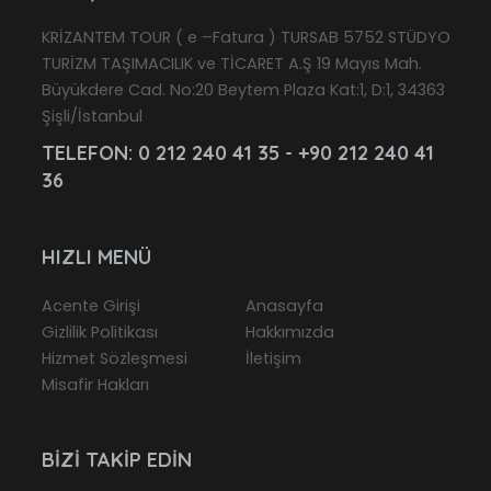
KRİZANTEM TOUR ( e –Fatura ) TURSAB 5752 STÜDYO
TURİZM TAŞIMACILIK ve TİCARET A.Ş 19 Mayıs Mah.
Büyükdere Cad. No:20 Beytem Plaza Kat:1, D:1, 34363
Şişli/İstanbul
TELEFON:
0 212 240 41 35 - +90 212 240 41
36
HIZLI MENÜ
Acente Girişi
Anasayfa
Gizlilik Politikası
Hakkımızda
Hizmet Sözleşmesi
İletişim
Misafir Hakları
BIZI TAKIP EDIN