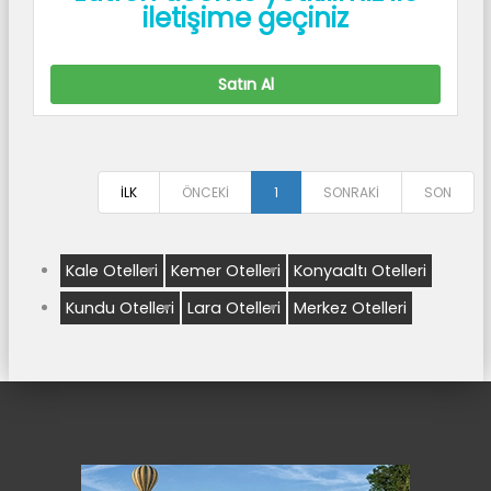
iletişime geçiniz
Satın Al
İLK
ÖNCEKİ
1
SONRAKİ
SON
Kale Otelleri
Kemer Otelleri
Konyaaltı Otelleri
Kundu Otelleri
Lara Otelleri
Merkez Otelleri