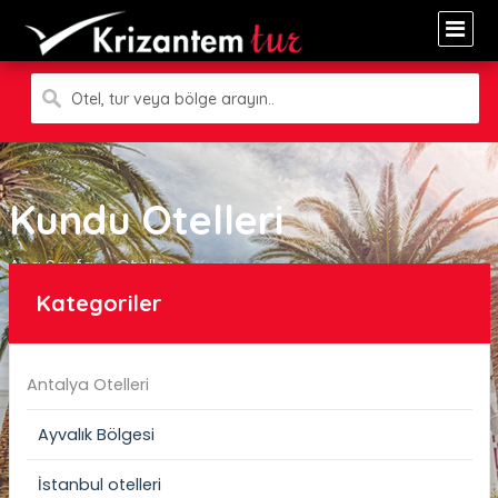
Otel, tur veya bölge arayın..
Kundu Otelleri
Ana Sayfa
Oteller
Kundu Otelleri
Kategoriler
Antalya Otelleri
Ayvalık Bölgesi
İstanbul otelleri