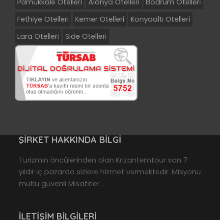
Pamukkale Otelleri
Alanya Otelleri
Bodrum Otelleri
Fethiye Otelleri
Kemer Otelleri
Konyaaltı Otelleri
Lara Otelleri
Side Otelleri
ŞIRKET HAKKINDA BILGI
Turizmin öncülerinden olan Krizantemtour son 7
yıldır iç pazarda sizlere hizmet vermektedir. Misyonu
mutlu güvenli Misafirler .
İLETIŞIM BILGILERI