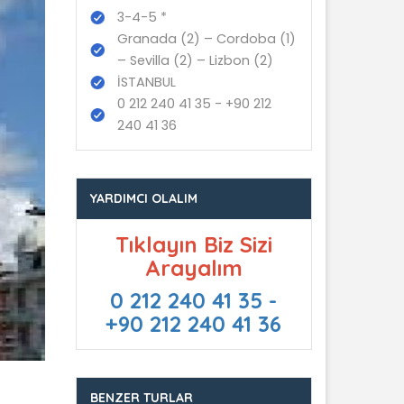
3-4-5 *
Granada (2) – Cordoba (1)
– Sevilla (2) – Lizbon (2)
İSTANBUL
0 212 240 41 35 - +90 212
240 41 36
YARDIMCI OLALIM
Tıklayın Biz Sizi
Arayalım
0 212 240 41 35 -
+90 212 240 41 36
BENZER TURLAR