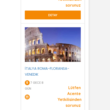
sorunuz
DETAY
İTALYA ROMA-FLORANSA-
VENEDIK
7 GECE 8
Lütfen
GÜN
Acente
Yetkilisinden
sorunuz