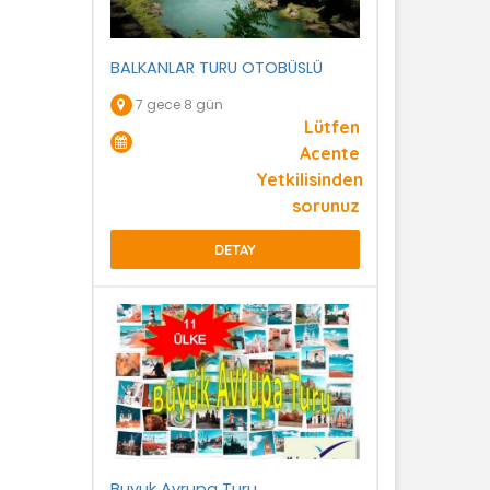
BALKANLAR TURU OTOBÜSLÜ
7 gece 8 gün
Lütfen
Acente
Yetkilisinden
sorunuz
DETAY
Buyuk Avrupa Turu