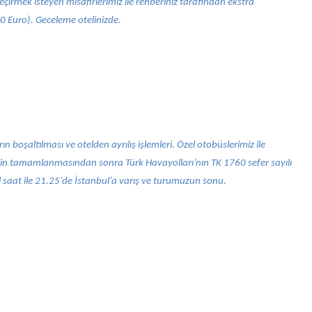
irmek isteyen misafirlerimiz ile rehberiniz tarafından ekstra
0 Euro). Geceleme otelinizde.
 boşaltılması ve otelden ayrılış işlemleri. Özel otobüslerimiz ile
inin tamamlanmasından sonra Türk Havayolları’nın TK 1760 sefer sayılı
el saat ile 21.25’de İstanbul’a varış ve turumuzun sonu.