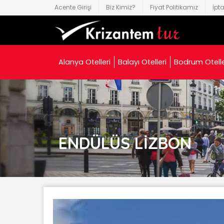
Acente Girişi
Biz Kimiz?
Fiyat Politikamız
İpt
Alanya Otelleri
Balayı Otelleri
Bodrum Otelle
ENDÜLÜS LİZBON