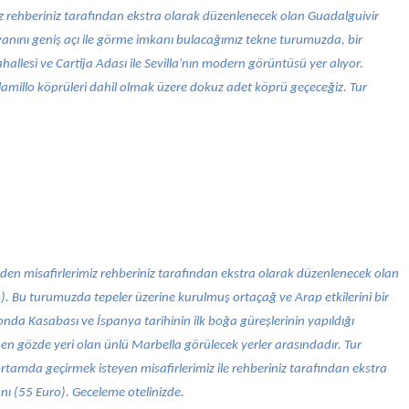
z rehberiniz tarafından ekstra olarak düzenlenecek olan Guadalguivir
i yanını geniş açı ile görme imkanı bulacağımız tekne turumuzda, bir
llesi ve Cartija Adası ile Sevilla'nın modern görüntüsü yer alıyor.
amillo köprüleri dahil olmak üzere dokuz adet köprü geçeceğiz. Tur
den misafirlerimiz rehberiniz tarafından ekstra olarak düzenlenecek olan
). Bu turumuzda tepeler üzerine kurulmuş ortaçağ ve Arap etkilerini bir
onda Kasabası ve İspanya tarihinin ilk boğa güreşlerinin yapıldığı
n en gözde yeri olan ünlü Marbella görülecek yerler arasındadır. Tur
 ortamda geçirmek isteyen misafirlerimiz ile rehberiniz tarafından ekstra
ı (55 Euro). Geceleme otelinizde.