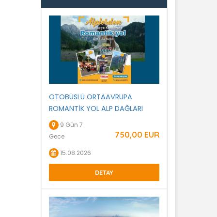
OTOBÜSLÜ ORTAAVRUPA
ROMANTİK YOL ALP DAĞLARI
9 Gün 7
750
,00
EUR
Gece
15.08.2026
DETAY