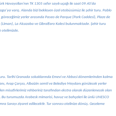
rk Havayolları’nın TK 1305 sefer sayılı uçağı ile saat 09.40’da
aga’ya varış. Alanda bizi bekleyen özel otobüsümüz ile şehir turu. Pablo
öreceğimiz yerler arasında Paseo de Parque (Park Caddesi), Plaze de
(Liman), La Alcazaba ve Gibralfaro Kalesi bulunmaktadır. Şehir turu
 otelimizde.
uru. Tarihi Granada sokaklarında Emevi ve Abbasi dönemlerinden kalma
ı, Arap Çarşısı, Albaizin semti ve Belediye Meydanı görülecek yerler
den misafirlerimiz rehberiniz tarafından ekstra olarak düzenlenecek olan
o). Bu turumuzda Arabesk mimarisi, havuz ve bahçeleri ile ünlü UNESCO
mra Sarayı ziyaret edilecektir. Tur sonrası otelinize dönüş. Geceleme