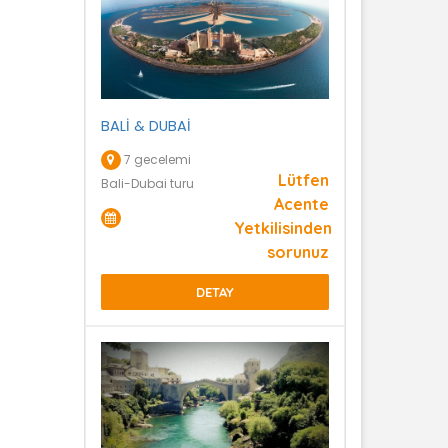
BALİ & DUBAİ
7 gecelemi
Lütfen
Bali-Dubai turu
Acente
Yetkilisinden
sorunuz
DETAY