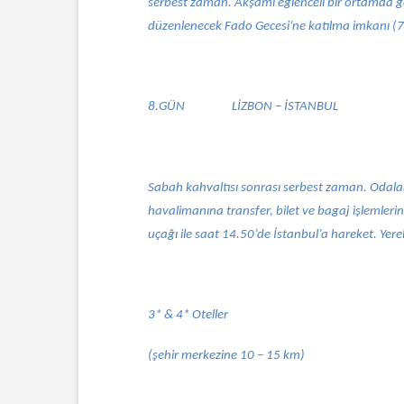
serbest zaman. Akşamı eğlenceli bir ortamda geç
düzenlenecek Fado Gecesi’ne katılma imkanı (7
8.GÜN
LİZBON – İSTANBUL
Sabah kahvaltısı sonrası serbest zaman. Odaların
havalimanına transfer, bilet ve bagaj işlemler
uçağı ile saat 14.50’de İstanbul’a hareket. Yer
3* & 4* Oteller
(şehir merkezine 10 – 15 km)