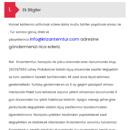
1.
Ek Bilgiler
Hizmet kalitemizi arttırmak sizlere daha mutlu tatiller yaşatmak amacı ile
, Tur sonrası görüş, dilek ve
info@krizantemtur.com
adresine
şikayetlerinizi
göndermenizi rica ederiz.
Not : Krizantemtur, havayolu ile yolcu arasında aracı konumunda olup,
28/09/1955 Lahey Protokolüne tabidir.Uçuş öncesinde saatler değişebilir
ve tüm saatlerin hareket tarihlerinden 48 saat önce teyid edilmesi
gerekmektedir. Yurtdışı gezilerinde en az 6 ay geçerli pasaport olması
mecburidir.Paket tura katılacak sayının yeterli olmaması durumunda 5
gün öncesinden tur iptali tüketiciye bildirilir. Uçağın ineceği şehre göre
parkurlarda değişiklikler olabilir.Uçuş saatlerimizi bürolarımızdan
öğrenebilirsiniz. Havayolu şirketleri tarafından yapılabilecek saat
değişiklikleri ve olabilecek rötarlardan Krizantemtur sorumlu tutulamaz.
Krizantemtur, gerekli gördüğü durumlarda, tur güzergahını içeriği aynı