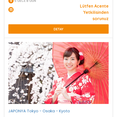
5 GECE 8 GÜN
Lütfen Acente
Yetkilisinden
sorunuz
DETAY
JAPONYA Tokyo - Osaka - Kyoto