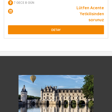
7 GECE 8 GÜN
Lütfen Acente
Yetkilisinden
sorunuz
DETAY