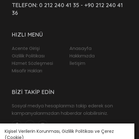
TELEFON:
0 212 240 41 35 - +90 212 240 41
36
HIZLI MENÜ
Acente Girişi
Anasayfa
Gizlilik Politikası
Hakkımızda
Hizmet Sözleşmesi
İletişim
Misafir Hakları
BIZI TAKIP EDIN
Sosyal medya hesaplarımızı takip ederek son
kampanyalarımızdan haberdar olabilirsiniz.
Kişisel Verilerin Korunması, Gizlilik Politikası ve Çerez
(Cookie)