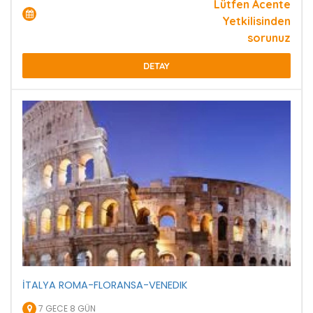
Lütfen Acente
Yetkilisinden
sorunuz
DETAY
İTALYA ROMA-FLORANSA-VENEDIK
7 GECE 8 GÜN