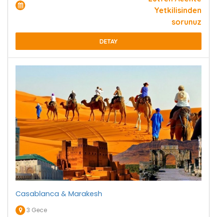
Yetkilisinden
sorunuz
DETAY
Casablanca & Marakesh
3 Gece