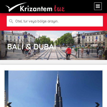
Otel, tur veya bölge arayın..
BALİ & DUBAİ