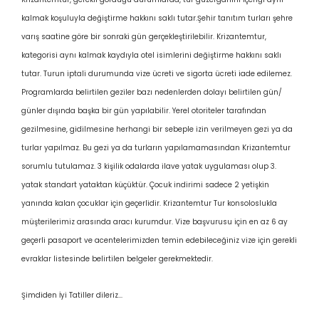
kalmak koşuluyla değiştirme hakkını saklı tutar.Şehir tanıtım turları şehre
varış saatine göre bir sonraki gün gerçekleştirilebilir. Krizantemtur,
kategorisi aynı kalmak kaydıyla otel isimlerini değiştirme hakkını saklı
tutar. Turun iptali durumunda vize ücreti ve sigorta ücreti iade edilemez.
Programlarda belirtilen geziler bazı nedenlerden dolayı belirtilen gün/
günler dışında başka bir gün yapılabilir. Yerel otoriteler tarafından
gezilmesine, gidilmesine herhangi bir sebeple izin verilmeyen gezi ya da
turlar yapılmaz. Bu gezi ya da turların yapılamamasından Krizantemtur
sorumlu tutulamaz. 3 kişilik odalarda ilave yatak uygulaması olup 3.
yatak standart yataktan küçüktür. Çocuk indirimi sadece 2 yetişkin
yanında kalan çocuklar için geçerlidir. Krizantemtur Tur konsoloslukla
müşterilerimiz arasında aracı kurumdur. Vize başvurusu için en az 6 ay
geçerli pasaport ve acentelerimizden temin edebileceğiniz vize için gerekli
evraklar listesinde belirtilen belgeler gerekmektedir.
Şimdiden İyi Tatiller dileriz...