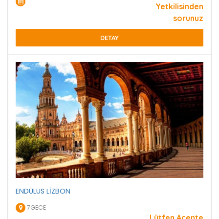
Yetkilisinden
sorunuz
DETAY
ENDÜLÜS LİZBON
7GECE
Lütfen Acente