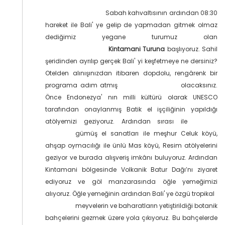
Sabah kahvaltısının ardından 08:30
hareket ile Bali' ye gelip de yapmadan gitmek olmaz
dediğimiz yegane turumuz olan
Kintamani Turuna
başlıyoruz. Sahil
şeridinden ayrılıp gerçek Bali' yi keşfetmeye ne dersiniz?
Otelden alınışınızdan itibaren dopdolu, rengârenk bir
programa adım atmış
olacaksınız.
Önce Endonezya' nın milli kültürü olarak UNESCO
tarafından onaylanmış Batik el işçiliğinin yapıldığı
atölyemizi geziyoruz. Ardından sırası ile
gümüş el sanatları ile meşhur Celuk köyü,
ahşap oymacılığı ile ünlü Mas köyü, Resim atölyelerini
geziyor ve burada alışveriş imkânı buluyoruz. Ardından
Kintamani bölgesinde Volkanik Batur Dağı’nı ziyaret
ediyoruz ve göl manzarasında öğle yemeğimizi
alıyoruz. Öğle yemeğinin ardından Bali' ye özgü tropikal
meyvelerin ve baharatların yetiştirildiği botanik
bahçelerini gezmek üzere yola çıkıyoruz. Bu bahçelerde